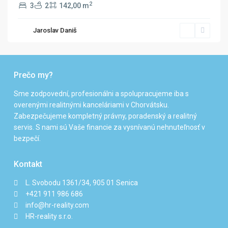
2
3
2
142,00 m
Jaroslav Daniš
Prečo my?
Sme zodpovední, profesionálni a spolupracujeme iba s
overenými realitnými kanceláriami v Chorvátsku.
Zabezpečujeme kompletný právny, poradenský a realitný
servis. S nami sú Vaše financie za vysnívanú nehnuteľnosť v
bezpečí.
Kontakt
L. Svobodu 1361/34, 905 01 Senica
+421 911 986 686
info@hr-reality.com
HR-reality s.r.o.