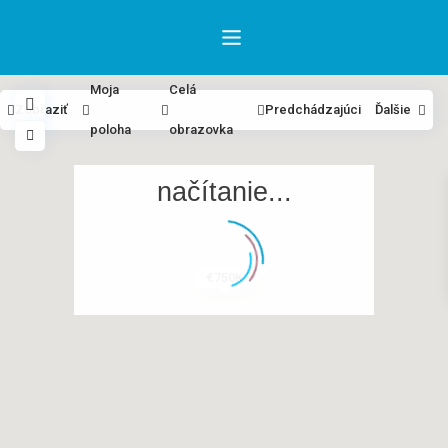
Moja
Celá
Zobraziť
Predchádzajúci
Ďalšie
poloha
obrazovka
načítanie...
€750K