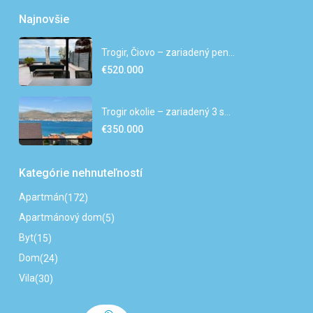
Najnovšie
Trogir, Čiovo – zariadený pen...
€520.000
Trogir okolie – zariadený 3 s...
€350.000
Kategórie nehnuteľností
Apartmán
(172)
Apartmánový dom
(5)
Byt
(15)
Dom
(24)
Vila
(30)