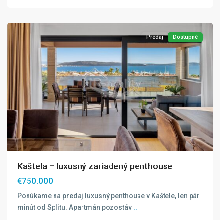
Predaj
Dostupné
Kaštela – luxusný zariadený penthouse
€750.000
Ponúkame na predaj luxusný penthouse v Kaštele, len pár
minút od Splitu. Apartmán pozostáv
...