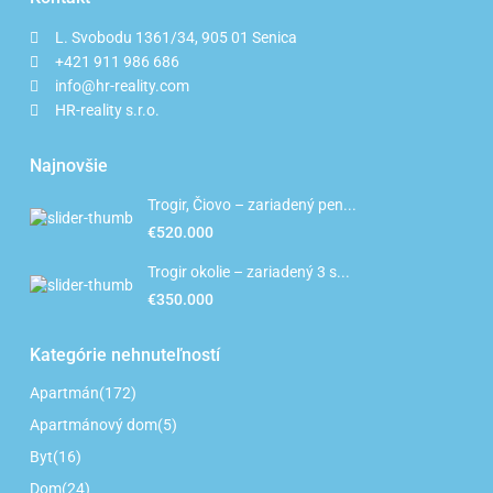
L. Svobodu 1361/34, 905 01 Senica
+421 911 986 686
info@hr-reality.com
HR-reality s.r.o.
Najnovšie
Trogir, Čiovo – zariadený pen...
€520.000
Trogir okolie – zariadený 3 s...
€350.000
Kategórie nehnuteľností
Apartmán
(172)
Apartmánový dom
(5)
Byt
(16)
Dom
(24)