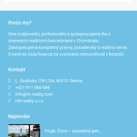
Prečo my?
Sme zodpovední, profesionálni a spolupracujeme iba s
overenými realitnými kanceláriami v Chorvátsku.
Zabezpečujeme kompletný právny, poradenský a realitný servis.
S nami sú Vaše financie za vysnívanú nehnuteľnosť v bezpečí.
Kontakt
L. Svobodu 1361/34, 905 01 Senica
+421 911 986 686
info@hr-reality.com
HR-reality s.r.o.
Najnovšie
Trogir, Čiovo – zariadený pen...