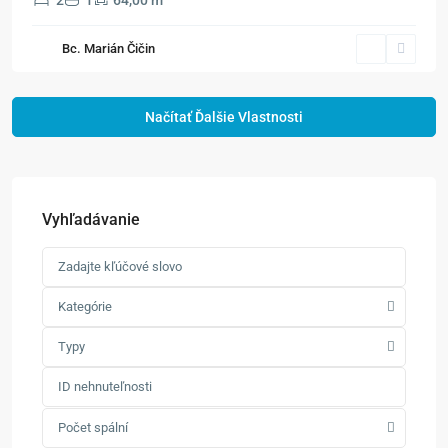
2
1
64,00 m
Bc. Marián Čičin
Vyhľadávanie
Kategórie
Typy
Počet spální