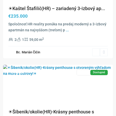
☀Kaštel Štafilič(HR) – zariadený 3-izbový ap...
€235.000
Spoločnosť HR-reality ponúka na predaj moderný a 3-izbový
apartmán na najvyššom (treťom) p
...
2
2
1
59,00 m
Bc. Marián Čičin
Exkluzívne
Predaj
Dostupné
☀Šibenik/okolie(HR)-Krásny penthouse s