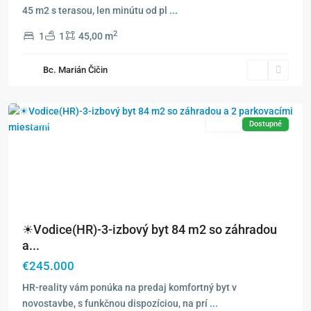
45 m2 s terasou, len minútu od pl
...
2
1
1
45,00 m
Bc. Marián Čičin
Exkluzívne
Predaj
Dostupné
☀Vodice(HR)-3-izbový byt 84 m2 so záhradou
a...
€245.000
HR-reality vám ponúka na predaj komfortný byt v
novostavbe, s funkčnou dispozíciou, na prí
...