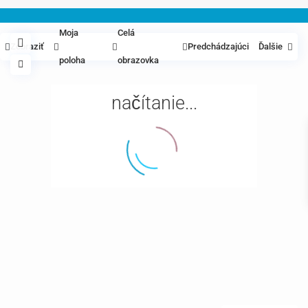
Moja
Celá
Zobraziť
Predchádzajúci
Ďalšie
poloha
obrazovka
načítanie...