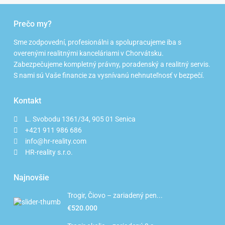
Prečo my?
Sme zodpovední, profesionálni a spolupracujeme iba s
overenými realitnými kanceláriami v Chorvátsku.
Zabezpečujeme kompletný právny, poradenský a realitný servis.
S nami sú Vaše financie za vysnívanú nehnuteľnosť v bezpečí.
Kontakt
L. Svobodu 1361/34, 905 01 Senica
+421 911 986 686
info@hr-reality.com
HR-reality s.r.o.
Najnovšie
Trogir, Čiovo – zariadený pen...
€520.000