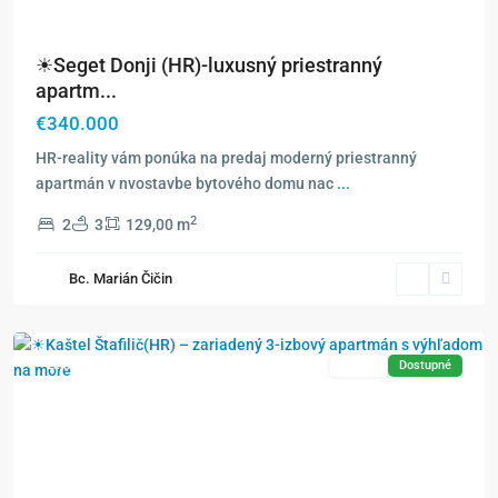
☀Seget Donji (HR)-luxusný priestranný
apartm...
€340.000
HR-reality vám ponúka na predaj moderný priestranný
apartmán v nvostavbe bytového domu nac
...
2
2
3
129,00 m
Bc. Marián Čičin
Exkluzívne
Predaj
Dostupné