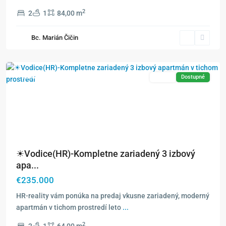
2
2
1
84,00 m
Bc. Marián Čičin
Vodice
Exkluzívne
Predaj
Dostupné
☀Vodice(HR)-Kompletne zariadený 3 izbový
apa...
€235.000
HR-reality vám ponúka na predaj vkusne zariadený, moderný
apartmán v tichom prostredí leto
...
2