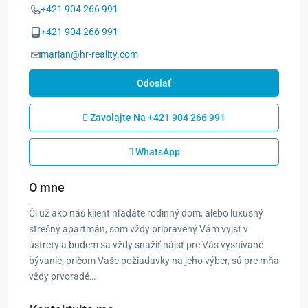
+421 904 266 991
+421 904 266 991
marian@hr-reality.com
Odoslať
Zavolajte Na
+421 904 266 991
WhatsApp
O mne
Či už ako náš klient hľadáte rodinný dom, alebo luxusný
strešný apartmán, som vždy pripravený Vám vyjsť v
ústrety a budem sa vždy snažiť nájsť pre Vás vysnívané
bývanie, pričom Vaše požiadavky na jeho výber, sú pre mňa
vždy prvoradé…