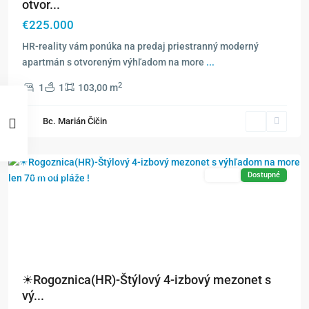
otvor...
€225.000
HR-reality vám ponúka na predaj priestranný moderný
apartmán s otvoreným výhľadom na more
...
2
1
1
103,00 m
Bc. Marián Čičin
Exkluzívne
Predaj
Dostupné
☀Rogoznica(HR)-Štýlový 4-izbový mezonet s
vý...