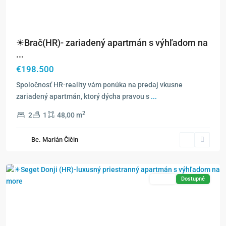
☀Brač(HR)- zariadený apartmán s výhľadom na
...
€198.500
Spoločnosť HR-reality vám ponúka na predaj vkusne
zariadený apartmán, ktorý dýcha pravou s
...
2
2
1
48,00 m
Bc. Marián Čičin
Exkluzívne
Predaj
Dostupné