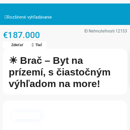
Rozšírené vyhľadávanie
ID Nehnuteľnosti
12153
€187.000
Zdieľať
Tlač
☀ Brač – Byt na
prízemí, s čiastočným
výhľadom na more!
Dostupné