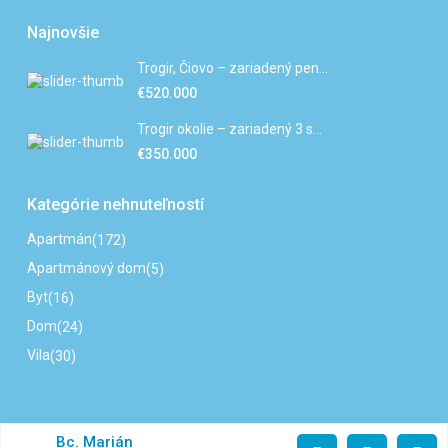
Najnovšie
Trogir, Čiovo – zariadený pen...
€520.000
Trogir okolie – zariadený 3 s...
€350.000
Kategórie nehnuteľností
Apartmán
(172)
Apartmánový dom
(5)
Byt
(16)
Dom
(24)
Vila
(30)
Copyright HR-Reality. All Rights Reserved.
Bc. Marián