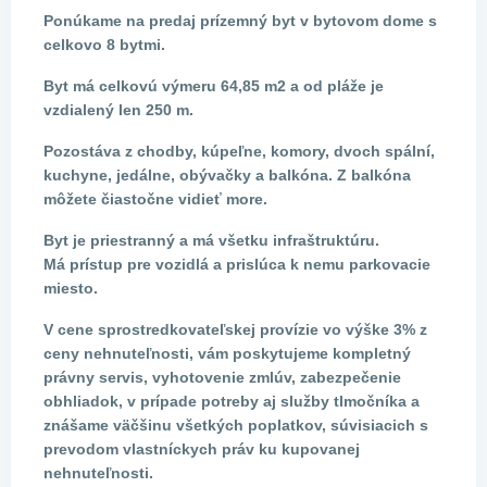
Ponúkame na predaj prízemný byt v bytovom dome s
celkovo 8 bytmi.
Byt má celkovú výmeru 64,85 m2 a od pláže je
vzdialený len 250 m.
Pozostáva z chodby, kúpeľne, komory, dvoch spální,
kuchyne, jedálne, obývačky a balkóna. Z balkóna
môžete čiastočne vidieť more.
Byt je priestranný a má všetku infraštruktúru.
Má prístup pre vozidlá a prislúca k nemu parkovacie
miesto.
V cene sprostredkovateľskej provízie vo výške 3% z
ceny nehnuteľnosti, vám poskytujeme kompletný
právny servis, vyhotovenie zmlúv, zabezpečenie
obhliadok, v prípade potreby aj služby tlmočníka a
znášame väčšinu všetkých poplatkov, súvisiacich s
prevodom vlastníckych práv ku kupovanej
nehnuteľnosti.