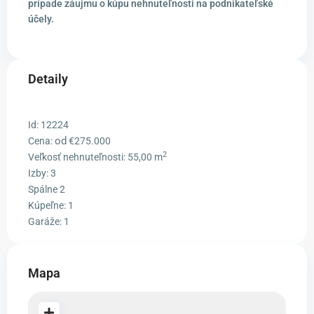
prípade záujmu o kúpu nehnuteľnosti na podnikateľské
účely.
Detaily
Id:
12224
od
Cena:
€275.000
2
Veľkosť nehnuteľnosti:
55,00 m
Izby:
3
Spálne
2
Kúpeľne:
1
Garáže:
1
Mapa