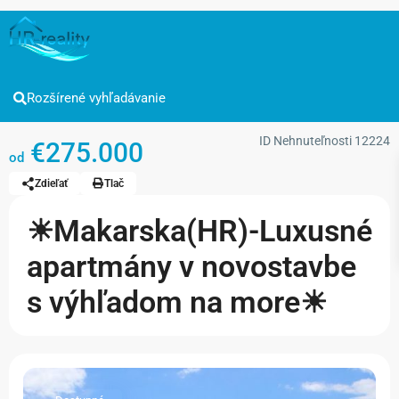
Rozšírené vyhľadávanie
ID Nehnuteľnosti
12224
€275.000
od
Zdieľať
Tlač
☀Makarska(HR)-Luxusné
apartmány v novostavbe
s výhľadom na more☀