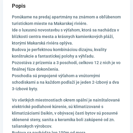
Popis
Ponúkame na predaj apartmány na známom a obľúbenom
turistickom mieste na Makarskej riviére.
Ide o luxusnú novostavbu s výťahom, ktorá sa nachádza v
blízkosti centra mesta a krásnych kamienkových pláží,
ktorými Makarská riviéra oplýva.
Budova je perfektnou kombináciou dizajnu, kvality
konštrukcie a fantastickej polohy a výhľadu.
Pozostáva z prízemia a 3 poschodí, celkovo 12 z nich je vo
finálnej fáze dokončenia.
Poschodia sú prepojené výťahom a vnútornými
schodiskami a na každom podlaží je jeden 2-izbový a dva
3-izbové byty.
Vo všetkých miestnostiach okrem spální je nainštalované
elektrické podlahové kúrenie, sú klimatizované s
klimatizáciami Daikin, v obývacej časti bytov sú posuvné
sklenené steny, sanita a keramika boli zakúpené od zn.
talianskych výrobcov.
Budova sa nachádza len 150m od mora.