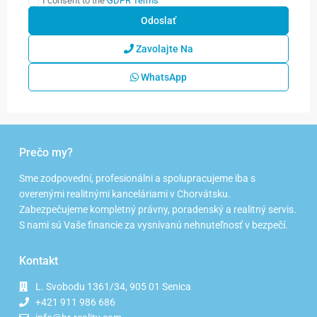
I consent to the
GDPR Terms
Zavolajte Na
WhatsApp
Prečo my?
Sme zodpovední, profesionálni a spolupracujeme iba s
overenými realitnými kanceláriami v Chorvátsku.
Zabezpečujeme kompletný právny, poradenský a realitný servis.
S nami sú Vaše financie za vysnívanú nehnuteľnosť v bezpečí.
Kontakt
L. Svobodu 1361/34, 905 01 Senica
+421 911 986 686