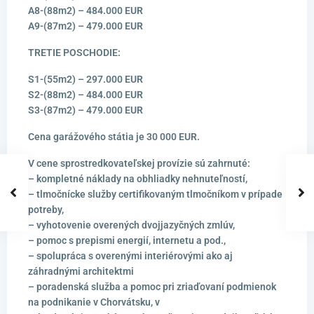
A8-(88m2) – 484.000 EUR
A9-(87m2) – 479.000 EUR
TRETIE POSCHODIE:
S1-(55m2) – 297.000 EUR
S2-(88m2) – 484.000 EUR
S3-(87m2) – 479.000 EUR
Cena garážového státia je 30 000 EUR.
V cene sprostredkovateľskej provízie sú zahrnuté:
– kompletné náklady na obhliadky nehnuteľností,
– tlmočnícke služby certifikovaným tlmočníkom v prípade
potreby,
– vyhotovenie overených dvojjazyčných zmlúv,
– pomoc s prepismi energií, internetu a pod.,
– spolupráca s overenými interiérovými ako aj
záhradnými architektmi
– poradenská služba a pomoc pri zriaďovaní podmienok
na podnikanie v Chorvátsku, v