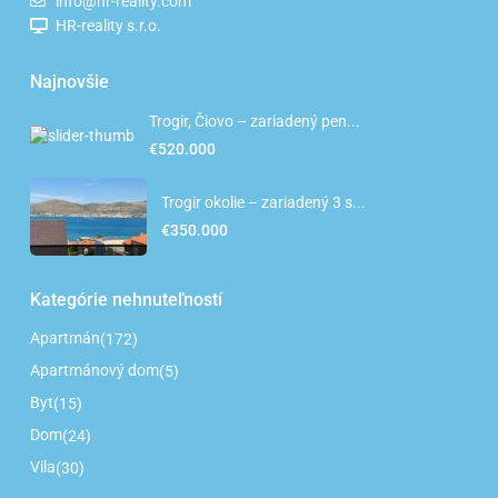
info@hr-reality.com
HR-reality s.r.o.
Najnovšie
Trogir, Čiovo – zariadený pen...
€520.000
Trogir okolie – zariadený 3 s...
€350.000
Kategórie nehnuteľností
Apartmán
(172)
Apartmánový dom
(5)
Byt
(15)
Dom
(24)
Vila
(30)