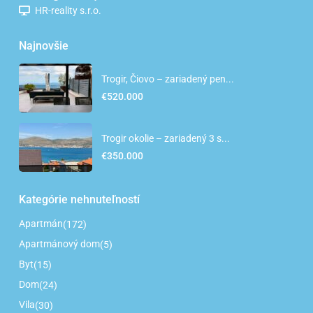
HR-reality s.r.o.
Najnovšie
Trogir, Čiovo – zariadený pen...
€520.000
Trogir okolie – zariadený 3 s...
€350.000
Kategórie nehnuteľností
Apartmán
(172)
Apartmánový dom
(5)
Byt
(15)
Dom
(24)
Vila
(30)