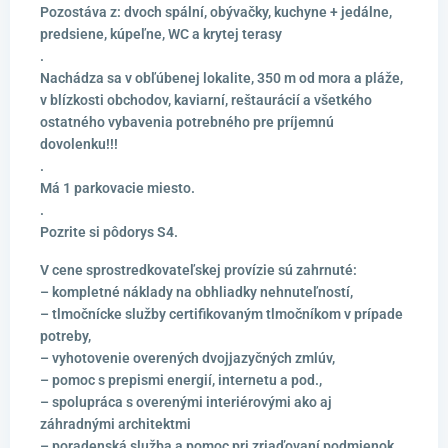
Pozostáva z: dvoch spální, obývačky, kuchyne + jedálne,
predsiene, kúpeľne, WC a krytej terasy
.
Nachádza sa v obľúbenej lokalite, 350 m od mora a pláže,
v blízkosti obchodov, kaviarní, reštaurácií a všetkého
ostatného vybavenia potrebného pre príjemnú
dovolenku!!!
.
Má 1 parkovacie miesto.
.
Pozrite si pôdorys S4.
V cene sprostredkovateľskej provízie sú zahrnuté:
– kompletné náklady na obhliadky nehnuteľností,
– tlmočnícke služby certifikovaným tlmočníkom v prípade
potreby,
– vyhotovenie overených dvojjazyčných zmlúv,
– pomoc s prepismi energií, internetu a pod.,
– spolupráca s overenými interiérovými ako aj
záhradnými architektmi
– poradenská služba a pomoc pri zriaďovaní podmienok