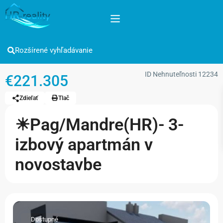
Rozšírené vyhľadávanie
ID Nehnuteľnosti
12234
€221.305
Zdieľať
Tlač
☀Pag/Mandre(HR)- 3-
izbový apartmán v
novostavbe
Dostupné