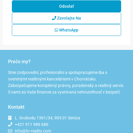
Zavolajte Na
WhatsApp
Prečo my?
Sme zodpovední, profesionálni a spolupracujeme iba s
overenými realitnými kanceláriami v Chorvátsku.
Zabezpečujeme kompletný právny, poradenský a realitný servis.
S nami sú Vaše financie za vysnívanú nehnuteľnosť v bezpečí.
Kontakt
L. Svobodu 1361/34, 905 01 Senica
+421 911 986 686
info@hr-reality.com