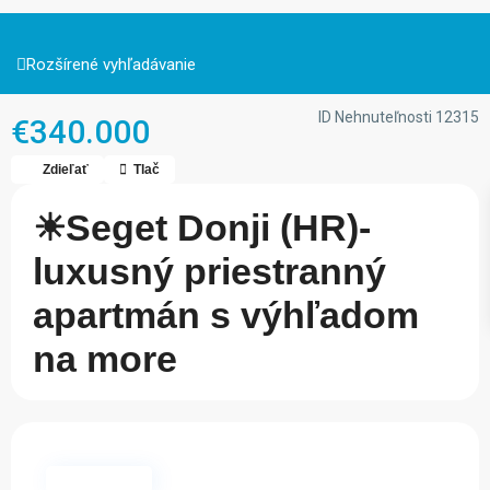
Rozšírené vyhľadávanie
ID Nehnuteľnosti
12315
€340.000
Zdieľať
Tlač
☀Seget Donji (HR)-
luxusný priestranný
apartmán s výhľadom
na more
Dostupné