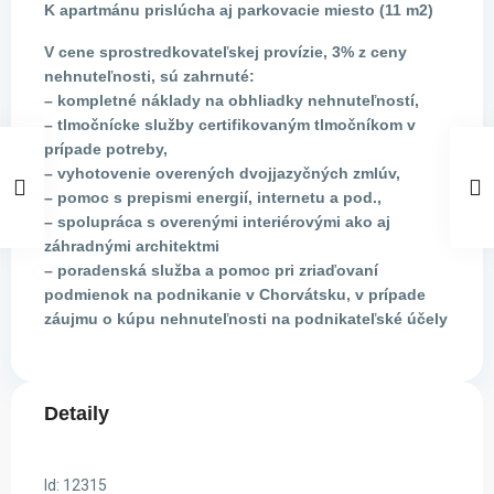
K apartmánu prislúcha aj parkovacie miesto (11 m2)
V cene sprostredkovateľskej provízie, 3% z ceny
nehnuteľnosti, sú zahrnuté:
– kompletné náklady na obhliadky nehnuteľností,
– tlmočnícke služby certifikovaným tlmočníkom v
prípade potreby,
– vyhotovenie overených dvojjazyčných zmlúv,
– pomoc s prepismi energií, internetu a pod.,
– spolupráca s overenými interiérovými ako aj
záhradnými architektmi
– poradenská služba a pomoc pri zriaďovaní
podmienok na podnikanie v Chorvátsku, v prípade
záujmu o kúpu nehnuteľnosti na podnikateľské účely
Detaily
Id:
12315