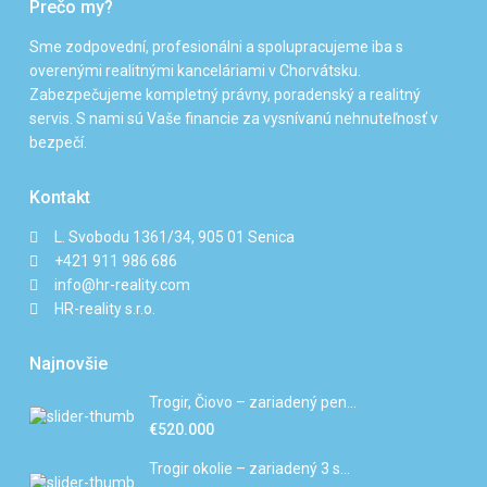
Prečo my?
Sme zodpovední, profesionálni a spolupracujeme iba s
overenými realitnými kanceláriami v Chorvátsku.
Zabezpečujeme kompletný právny, poradenský a realitný
servis. S nami sú Vaše financie za vysnívanú nehnuteľnosť v
bezpečí.
Kontakt
L. Svobodu 1361/34, 905 01 Senica
+421 911 986 686
info@hr-reality.com
HR-reality s.r.o.
Najnovšie
Trogir, Čiovo – zariadený pen...
€520.000
Trogir okolie – zariadený 3 s...