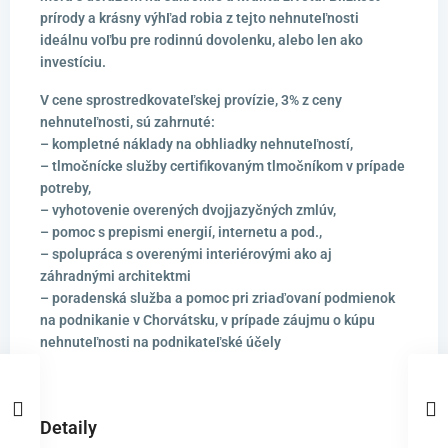
prírody a krásny výhľad robia z tejto nehnuteľnosti
ideálnu voľbu pre rodinnú dovolenku, alebo len ako
investíciu.
V cene sprostredkovateľskej provízie, 3% z ceny
nehnuteľnosti, sú zahrnuté:
– kompletné náklady na obhliadky nehnuteľností,
– tlmočnícke služby certifikovaným tlmočníkom v prípade
potreby,
– vyhotovenie overených dvojjazyčných zmlúv,
– pomoc s prepismi energií, internetu a pod.,
– spolupráca s overenými interiérovými ako aj
záhradnými architektmi
– poradenská služba a pomoc pri zriaďovaní podmienok
na podnikanie v Chorvátsku, v prípade záujmu o kúpu
nehnuteľnosti na podnikateľské účely
Detaily