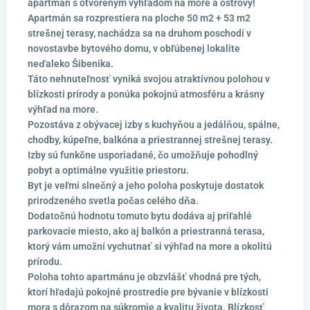
apartmán s otvoreným výhľadom na more a ostrovy!
Apartmán sa rozprestiera na ploche 50 m2 + 53 m2
strešnej terasy, nachádza sa na druhom poschodí v
novostavbe bytového domu, v obľúbenej lokalite
neďaleko Šibenika.
Táto nehnuteľnosť vyniká svojou atraktívnou polohou v
blízkosti prírody a ponúka pokojnú atmosféru a krásny
výhľad na more.
Pozostáva z obývacej izby s kuchyňou a jedálňou, spálne,
chodby, kúpeľne, balkóna a priestrannej strešnej terasy.
Izby sú funkčne usporiadané, čo umožňuje pohodlný
pobyt a optimálne využitie priestoru.
Byt je veľmi slnečný a jeho poloha poskytuje dostatok
prirodzeného svetla počas celého dňa.
Dodatočnú hodnotu tomuto bytu dodáva aj priľahlé
parkovacie miesto, ako aj balkón a priestranná terasa,
ktorý vám umožní vychutnať si výhľad na more a okolitú
prírodu.
Poloha tohto apartmánu je obzvlášť vhodná pre tých,
ktorí hľadajú pokojné prostredie pre bývanie v blízkosti
mora s dôrazom na súkromie a kvalitu života. Blízkosť