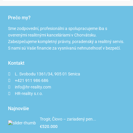
Prečo my?
Sme zodpovední, profesionálni a spolupracujeme iba s
overenými realitnými kanceláriami v Chorvátsku.
Zabezpečujeme kompletný právny, poradenský a realitný servis.
S nami sú Vaše financie za vysnívanú nehnuteľnosť v bezpečí.
Kontakt
L. Svobodu 1361/34, 905 01 Senica
+421 911 986 686
info@hr-reality.com
HR-reality s.r.o.
Najnovšie
Trogir, Čiovo – zariadený pen...
€520.000