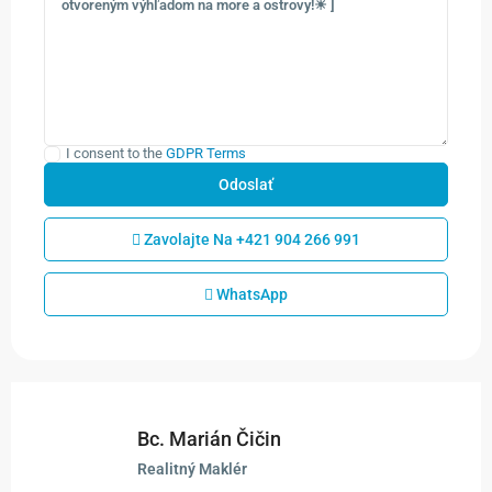
I consent to the
GDPR Terms
Zavolajte Na
+421 904 266 991
WhatsApp
Bc. Marián Čičin
Realitný Maklér