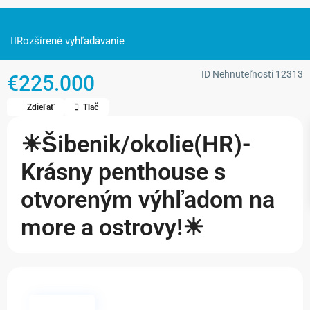
Rozšírené vyhľadávanie
ID Nehnuteľnosti
12313
€225.000
Zdieľať
Tlač
☀Šibenik/okolie(HR)-
Krásny penthouse s
otvoreným výhľadom na
more a ostrovy!☀
Dostupné