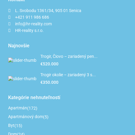
L. Svobodu 1361/34, 905 01 Senica
+421 911 986 686
info@hr-reality.com
HR-reality s.r.o.
Najnovšie
Trogir, Čiovo – zariadený pen...
€520.000
Trogir okolie – zariadený 3 s...
€350.000
Kategórie nehnuteľností
Apartmán
(172)
Apartmánový dom
(5)
Byt
(15)
Dom
(24)