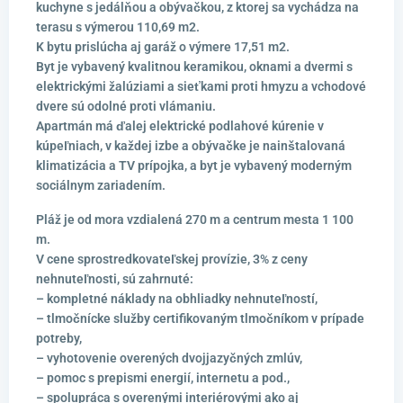
kuchyne s jedálňou a obývačkou, z ktorej sa vychádza na
terasu s výmerou 110,69 m2.
K bytu prislúcha aj garáž o výmere 17,51 m2.
Byt je vybavený kvalitnou keramikou, oknami a dvermi s
elektrickými žalúziami a sieťkami proti hmyzu a vchodové
dvere sú odolné proti vlámaniu.
Apartmán má ďalej elektrické podlahové kúrenie v
kúpeľniach, v každej izbe a obývačke je nainštalovaná
klimatizácia a TV prípojka, a byt je vybavený moderným
sociálnym zariadením.
Pláž je od mora vzdialená 270 m a centrum mesta 1 100
m.
V cene sprostredkovateľskej provízie, 3% z ceny
nehnuteľnosti, sú zahrnuté:
– kompletné náklady na obhliadky nehnuteľností,
– tlmočnícke služby certifikovaným tlmočníkom v prípade
potreby,
– vyhotovenie overených dvojjazyčných zmlúv,
– pomoc s prepismi energií, internetu a pod.,
– spolupráca s overenými interiérovými ako aj