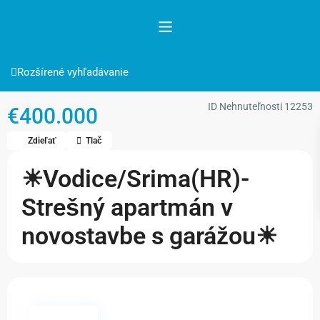
Rozšírené vyhľadávanie
ID Nehnuteľnosti
12253
€400.000
Zdieľať
Tlač
☀Vodice/Srima(HR)-
Strešný apartmán v
novostavbe s garážou☀
Dostupné