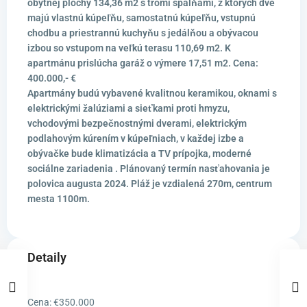
obytnej plochy 134,36 m2 s tromi spálňami, z ktorých dve
majú vlastnú kúpeľňu, samostatnú kúpeľňu, vstupnú
chodbu a priestrannú kuchyňu s jedálňou a obývacou
izbou so vstupom na veľkú terasu 110,69 m2. K
apartmánu prislúcha garáž o výmere 17,51 m2. Cena:
400.000,- €
Apartmány budú vybavené kvalitnou keramikou, oknami s
elektrickými žalúziami a sieťkami proti hmyzu,
vchodovými bezpečnostnými dverami, elektrickým
podlahovým kúrením v kúpeľniach, v každej izbe a
obývačke bude klimatizácia a TV prípojka, moderné
sociálne zariadenia . Plánovaný termín nasťahovania je
polovica augusta 2024. Pláž je vzdialená 270m, centrum
mesta 1100m.
Detaily
Cena:
€350.000