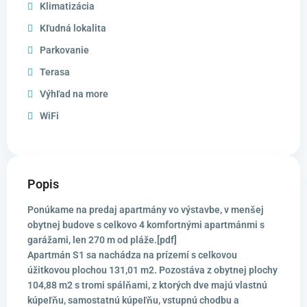
Klimatizácia
Kľudná lokalita
Parkovanie
Terasa
Výhľad na more
WiFi
Popis
Ponúkame na predaj apartmány vo výstavbe, v menšej
obytnej budove s celkovo 4 komfortnými apartmánmi s
garážami, len 270 m od pláže.[pdf]
Apartmán S1 sa nachádza na prízemí s celkovou
úžitkovou plochou 131,01 m2. Pozostáva z obytnej plochy
104,88 m2 s tromi spálňami, z ktorých dve majú vlastnú
kúpeľňu, samostatnú kúpeľňu, vstupnú chodbu a