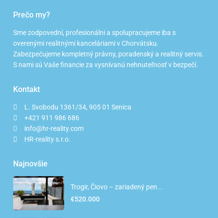
Prečo my?
Sme zodpovední, profesionálni a spolupracujeme iba s
overenými realitnými kanceláriami v Chorvátsku.
Zabezpečujeme kompletný právny, poradenský a realitný servis.
S nami sú Vaše financie za vysnívanú nehnuteľnosť v bezpečí.
Kontakt
L. Svobodu 1361/34, 905 01 Senica
+421 911 986 686
info@hr-reality.com
HR-reality s.r.o.
Najnovšie
Trogir, Čiovo – zariadený pen...
€520.000