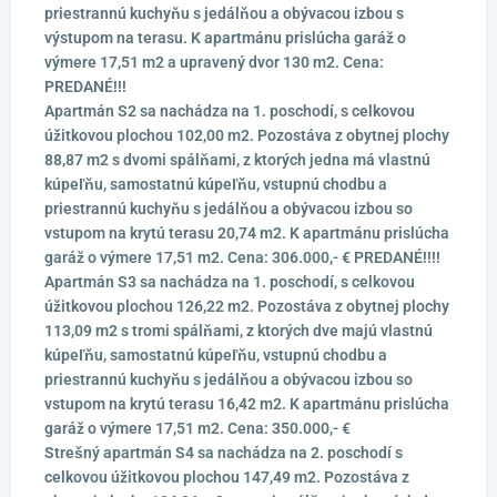
priestrannú kuchyňu s jedálňou a obývacou izbou s
výstupom na terasu. K apartmánu prislúcha garáž o
výmere 17,51 m2 a upravený dvor 130 m2. Cena:
PREDANÉ!!!
Apartmán S2 sa nachádza na 1. poschodí, s celkovou
úžitkovou plochou 102,00 m2. Pozostáva z obytnej plochy
88,87 m2 s dvomi spálňami, z ktorých jedna má vlastnú
kúpeľňu, samostatnú kúpeľňu, vstupnú chodbu a
priestrannú kuchyňu s jedálňou a obývacou izbou so
vstupom na krytú terasu 20,74 m2. K apartmánu prislúcha
garáž o výmere 17,51 m2. Cena: 306.000,- € PREDANÉ!!!!
Apartmán S3 sa nachádza na 1. poschodí, s celkovou
úžitkovou plochou 126,22 m2. Pozostáva z obytnej plochy
113,09 m2 s tromi spálňami, z ktorých dve majú vlastnú
kúpeľňu, samostatnú kúpeľňu, vstupnú chodbu a
priestrannú kuchyňu s jedálňou a obývacou izbou so
vstupom na krytú terasu 16,42 m2. K apartmánu prislúcha
garáž o výmere 17,51 m2. Cena: 350.000,- €
Strešný apartmán S4 sa nachádza na 2. poschodí s
celkovou úžitkovou plochou 147,49 m2. Pozostáva z