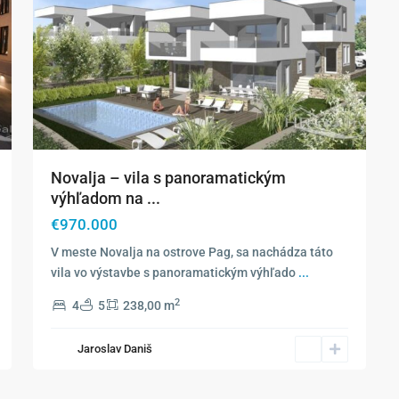
Novalja – vila s panoramatickým
výhľadom na ...
€970.000
V meste Novalja na ostrove Pag, sa nachádza táto
vila vo výstavbe s panoramatickým výhľado
...
2
4
5
238,00 m
Jaroslav Daniš