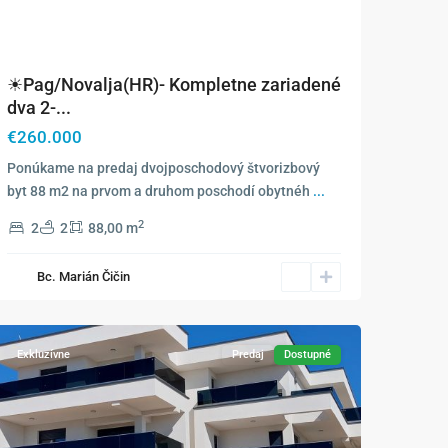
☀Pag/Novalja(HR)- Kompletne zariadené
dva 2-...
€260.000
Ponúkame na predaj dvojposchodový štvorizbový
byt 88 m2 na prvom a druhom poschodí obytnéh
...
2
2
2
88,00 m
Bc. Marián Čičin
Novalja
Exkluzívne
Predaj
Dostupné