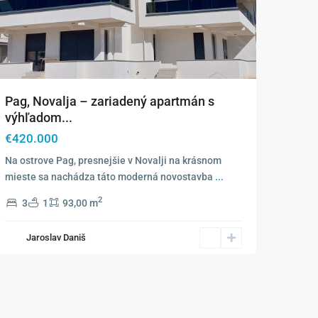
Pag, Novalja – zariadený apartmán s
výhľadom...
€420.000
Na ostrove Pag, presnejšie v Novalji na krásnom
mieste sa nachádza táto moderná novostavba
...
2
3
1
93,00 m
Jaroslav Daniš