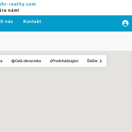
@hr-reality.com
šte nám!
O nás
Kontakt
ha
Celá obrazovka
Predchádzajúci
Ďalšie