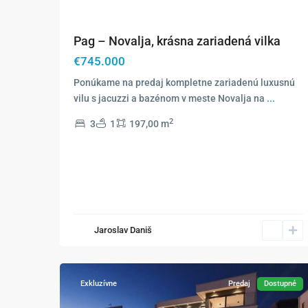
Pag – Novalja, krásna zariadená vilka
€745.000
Ponúkame na predaj kompletne zariadenú luxusnú
vilu s jacuzzi a bazénom v meste Novalja na
...
2
3
1
197,00 m
Jaroslav Daniš
20
Novalja
Exkluzívne
Predaj
Dostupné