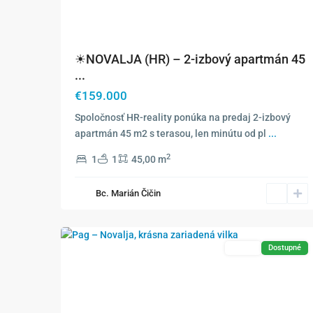
☀NOVALJA (HR) – 2-izbový apartmán 45
...
€159.000
Spoločnosť HR-reality ponúka na predaj 2-izbový
apartmán 45 m2 s terasou, len minútu od pl
...
2
1
1
45,00 m
Bc. Marián Čičin
37
Novalja
Exkluzívne
Predaj
Dostupné