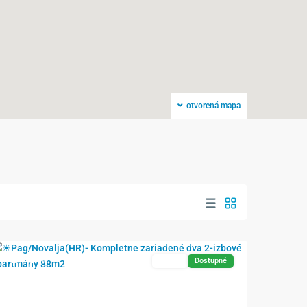
otvorená mapa
Novalja
Exkluzívne
Predaj
Dostupné