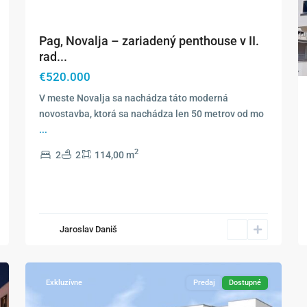
Pag, Novalja – zariadený penthouse v II.
rad...
€520.000
V meste Novalja sa nachádza táto moderná
novostavba, ktorá sa nachádza len 50 metrov od mo
...
2
2
2
114,00 m
Jaroslav Daniš
7
Novalja
Exkluzívne
Predaj
Dostupné