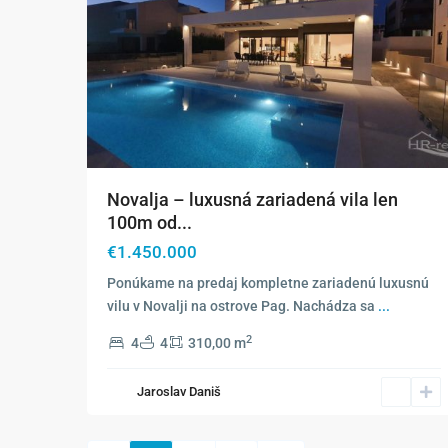
Novalja – luxusná zariadená vila len
100m od...
€1.450.000
Ponúkame na predaj kompletne zariadenú luxusnú
vilu v Novalji na ostrove Pag. Nachádza sa
...
2
4
4
310,00 m
Jaroslav Daniš