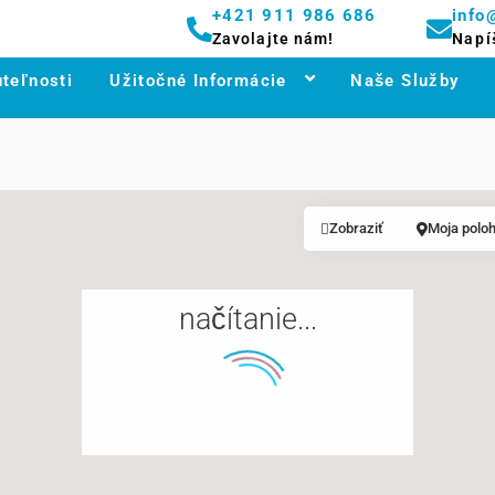
+421 911 986 686
info
Zavolajte nám!
Napí
teľnosti
Užitočné Informácie
Naše Služby
Zobraziť
Moja polo
načítanie...