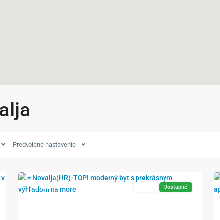
alja
Predvolené nastavenie
27
Novalja
33
Exkluzívne
Predaj
Dostupné