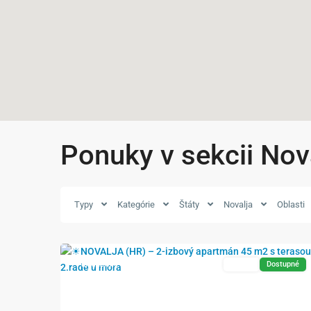
Ponuky v sekcii Nov
Typy
Kategórie
Štáty
Novalja
Oblasti
18
Novalja
Exkluzívne
Predaj
Dostupné