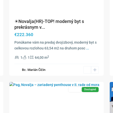
☀Novalja(HR)-TOP! moderný byt s
prekrásnym v...
€222.360
Ponúkame vám na predaj dvojizbový, moderný byt s
celkovou rozlohou 63,54 m2 na druhom posc
...
2
1
1
64,00 m
Bc. Marián Čičin
24
Novalja
25
Exkluzívne
Predaj
Dostupné