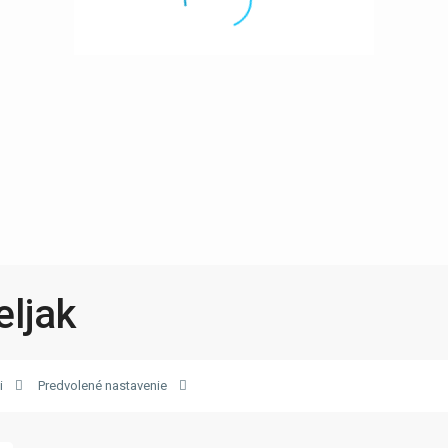
eljak
i
Predvolené nastavenie