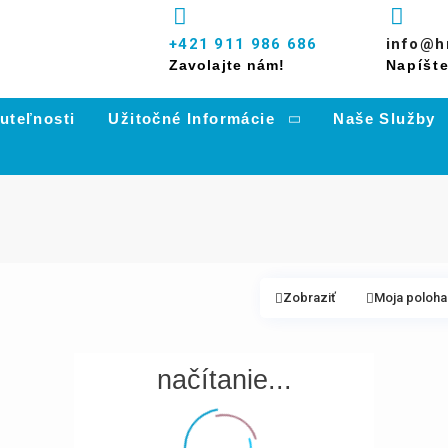
+421 911 986 686
info@hr
Zavolajte nám!
Napíšt
uteľnosti
Užitočné Informácie
Naše Služby
Zobraziť
Moja poloha
načítanie...