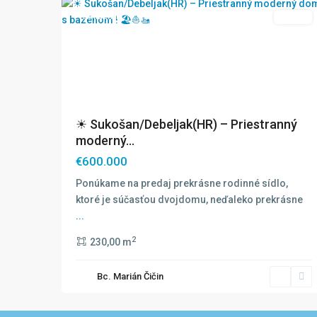
Exkluzívne
Predaj
☀ Sukošan/Debeljak(HR) – Priestranný
moderný...
€600.000
Ponúkame na predaj prekrásne rodinné sídlo,
ktoré je súčasťou dvojdomu, neďaleko prekrásne
...
2
230,00 m
Bc. Marián Čičin