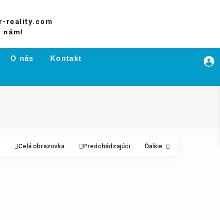
-reality.com
e nám!
O nás
Kontakt
Celá obrazovka
Predchádzajúci
Ďalšie