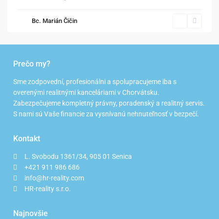
Bc. Marián Čičin
Prečo my?
Sme zodpovední, profesionálni a spolupracujeme iba s
overenými realitnými kanceláriami v Chorvátsku.
Zabezpečujeme kompletný právny, poradenský a realitný servis.
S nami sú Vaše financie za vysnívanú nehnuteľnosť v bezpečí.
Kontakt
L. Svobodu 1361/34, 905 01 Senica
+421 911 986 686
info@hr-reality.com
HR-reality s.r.o.
Najnovšie