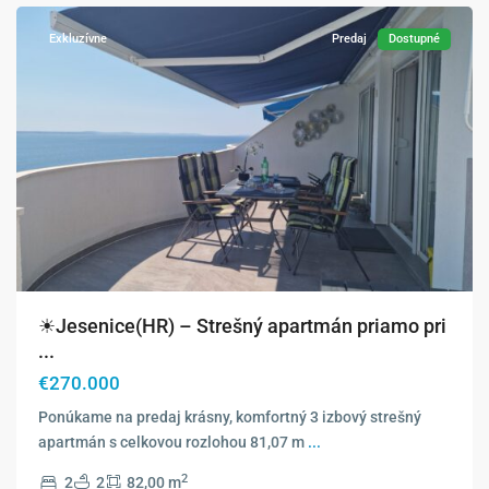
Exkluzívne
Predaj
Dostupné
☀Jesenice(HR) – Strešný apartmán priamo pri
...
€270.000
Ponúkame na predaj krásny, komfortný 3 izbový strešný
apartmán s celkovou rozlohou 81,07 m
...
2
2
2
82,00 m