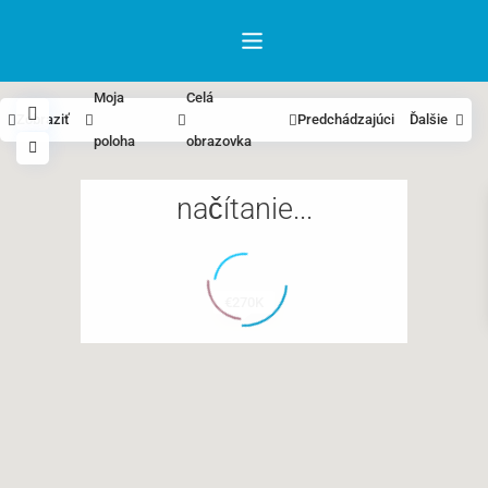
Moja
Celá
Zobraziť
Predchádzajúci
Ďalšie
poloha
obrazovka
načítanie...
€270K