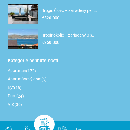
Trogir, Čiovo – zariadený pen...
€520.000
Trogir okolie – zariadený 3 s...
€350.000
Kategórie nehnuteľností
Apartmán
(172)
Apartmánový dom
(5)
Byt
(15)
Dom
(24)
Vila
(30)
Reality
Copyright HR-Reality. All Rights Reserved.