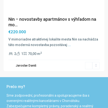
Nin – novostavby apartmánov s výhľadom na
mo...
€220.000
V mimoriadne atraktívnej lokalite mesta Nin sa nachádza
táto moderná novostavba pozostávaj
...
2
2
1
70,00 m
Jaroslav Daniš
Prečo my?
Sme zodpovední, profesionálni a spolupracujeme iba s
overenými realitnými kanceláriami v Chorvátsku.
Zabezpečujeme kompletný právny, poradenský a realitný