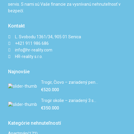
servis. S nami sú Vaše financie za vysnívanú nehnuteľnosť v
bezpečí.
Kontakt
L. Svobodu 1361/34, 905 01 Senica
+421 911 986 686
info@hr-reality.com
HR-reality s.r.o.
Najnovšie
Trogir, Čiovo – zariadený pen...
€520.000
Trogir okolie – zariadený 3 s...
€350.000
Kategórie nehnuteľností
Apartmán
(172)