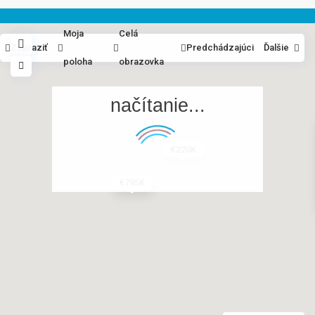
Moja
Celá
Zobraziť
Predchádzajúci
Ďalšie
poloha
obrazovka
načítanie...
€220K
€795K