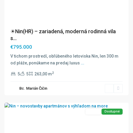
☀Nin(HR) – zariadená, moderná rodinná vila
s...
€795.000
V tichom prostredí, obľúbeného letoviska Nin, len 300 m
od pláže, ponúkame na predaj luxus
...
2
5
5
263,00 m
Bc. Marián Čičin
Nin
Predaj
Dostupné