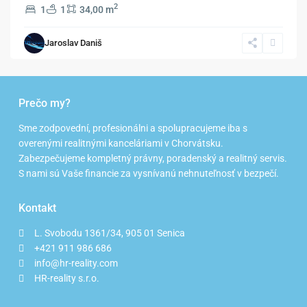
2
1
1
34,00 m
Jaroslav Daniš
Prečo my?
Sme zodpovední, profesionálni a spolupracujeme iba s
overenými realitnými kanceláriami v Chorvátsku.
Zabezpečujeme kompletný právny, poradenský a realitný servis.
S nami sú Vaše financie za vysnívanú nehnuteľnosť v bezpečí.
Kontakt
L. Svobodu 1361/34, 905 01 Senica
+421 911 986 686
info@hr-reality.com
HR-reality s.r.o.