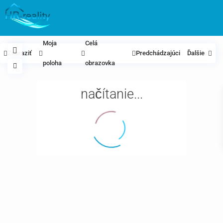
Moja
Celá
Zobraziť
Predchádzajúci
Ďalšie
poloha
obrazovka
načítanie...