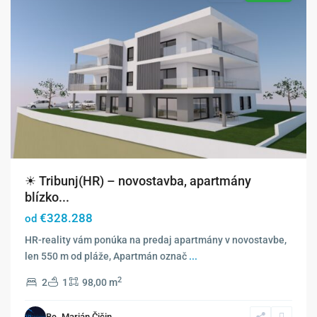
☀ Tribunj(HR) – novostavba, apartmány
blízko...
€328.288
od
HR-reality vám ponúka na predaj apartmány v novostavbe,
len 550 m od pláže, Apartmán označ
...
2
2
1
98,00 m
Bc. Marián Čičin