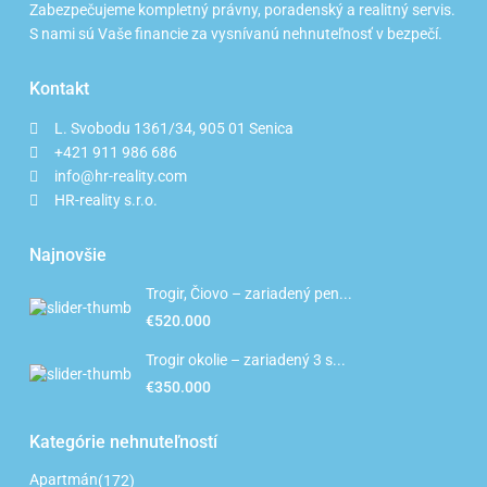
Zabezpečujeme kompletný právny, poradenský a realitný servis.
S nami sú Vaše financie za vysnívanú nehnuteľnosť v bezpečí.
Kontakt
L. Svobodu 1361/34, 905 01 Senica
+421 911 986 686
info@hr-reality.com
HR-reality s.r.o.
Najnovšie
Trogir, Čiovo – zariadený pen...
€520.000
Trogir okolie – zariadený 3 s...
€350.000
Kategórie nehnuteľností
Apartmán
(172)