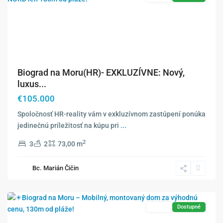
Biograd na Moru(HR)- EXKLUZÍVNE: Nový,
luxus...
€105.000
Spoločnosť HR-reality vám v exkluzívnom zastúpení ponúka
jedinečnú príležitosť na kúpu pri
...
2
3
2
73,00 m
Biograd
Bc. Marián Čičin
na
Moru
Predaj
Dostupné