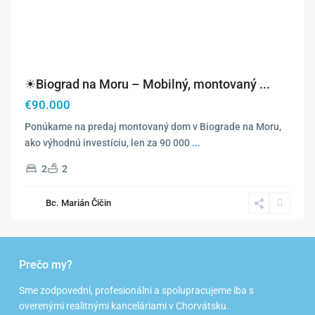
☀Biograd na Moru – Mobilný, montovaný ...
€90.000
Ponúkame na predaj montovaný dom v Biograde na Moru,
ako výhodnú investíciu, len za 90 000
...
2
2
Bc. Marián Čičin
Prečo my?
Sme zodpovední, profesionálni a spolupracujeme iba s
overenými realitnými kanceláriami v Chorvátsku.