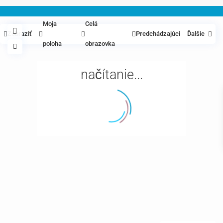
Moja
Celá
Zobraziť
Predchádzajúci
Ďalšie
poloha
obrazovka
načítanie...